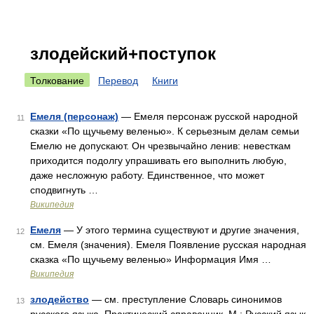
злодейский+поступок
Толкование
Перевод
Книги
Емеля (персонаж)
— Емеля персонаж русской народной
11
сказки «По щучьему веленью». К серьезным делам семьи
Емелю не допускают. Он чрезвычайно ленив: невесткам
приходится подолгу упрашивать его выполнить любую,
даже несложную работу. Единственное, что может
сподвигнуть …
Википедия
Емеля
— У этого термина существуют и другие значения,
12
см. Емеля (значения). Емеля Появление русская народная
сказка «По щучьему веленью» Информация Имя …
Википедия
злодейство
— см. преступление Словарь синонимов
13