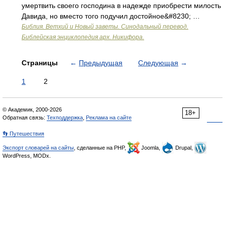
умертвить своего господина в надежде приобрести милость
Давида, но вместо того подучил достойное&#8230; …
Библия. Ветхий и Новый заветы. Синодальный перевод.
Библейская энциклопедия арх. Никифора.
Страницы
←
Предыдущая
Следующая
→
1
2
© Академик, 2000-2026
18+
Обратная связь:
Техподдержка
,
Реклама на сайте
👣 Путешествия
Экспорт словарей на сайты
, сделанные на PHP,
Joomla,
Drupal,
WordPress, MODx.