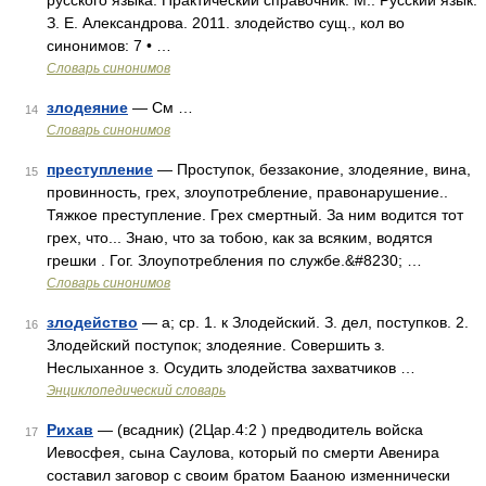
русского языка. Практический справочник. М.: Русский язык.
З. Е. Александрова. 2011. злодейство сущ., кол во
синонимов: 7 • …
Словарь синонимов
злодеяние
— См …
14
Словарь синонимов
преступление
— Проступок, беззаконие, злодеяние, вина,
15
провинность, грех, злоупотребление, правонарушение..
Тяжкое преступление. Грех смертный. За ним водится тот
грех, что... Знаю, что за тобою, как за всяким, водятся
грешки . Гог. Злоупотребления по службе.&#8230; …
Словарь синонимов
злодейство
— а; ср. 1. к Злодейский. З. дел, поступков. 2.
16
Злодейский поступок; злодеяние. Совершить з.
Неслыханное з. Осудить злодейства захватчиков …
Энциклопедический словарь
Рихав
— (всадник) (2Цар.4:2 ) предводитель войска
17
Иевосфея, сына Саулова, который по смерти Авенира
составил заговор с своим братом Бааною изменнически